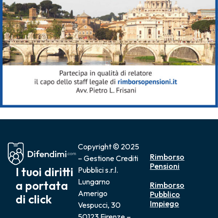
Copyright © 2025
Rimborso
– Gestione Crediti
Pensioni
I tuoi diritti
Pubblici s.r.l.
Lungarno
a portata
Rimborso
Amerigo
Pubblico
di click
Impiego
Vespucci, 30
50123 Firenze –