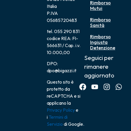
Rimborso
Italia
Mutui
P.IVA
Rimborso
05685720483
Sanità
tel. 055 290 831
Rimborso
codice REA: FI-
Ingiusta
566631 / Cap. i.v.
Detenzione
10.000,00
Seguici per
DPO:
rimanere
dpo@bigazzi.it
aggiornato
Questo sito è
protetto da
reCAPTCHA e si
applicano la
Privacy Policy
e
i
Termini di
Servizio
di Google.