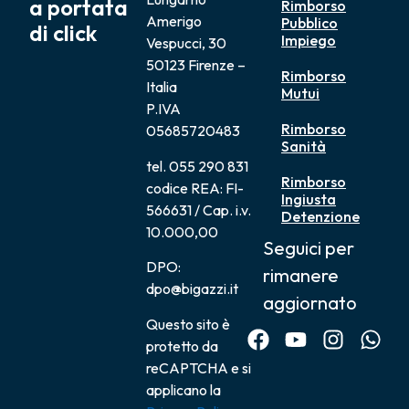
a portata
Rimborso
Amerigo
Pubblico
di click
Impiego
Vespucci, 30
50123 Firenze –
Rimborso
Italia
Mutui
P.IVA
Rimborso
05685720483
Sanità
tel. 055 290 831
Rimborso
codice REA: FI-
Ingiusta
566631 / Cap. i.v.
Detenzione
10.000,00
Seguici per
DPO:
rimanere
dpo@bigazzi.it
aggiornato
Questo sito è
protetto da
reCAPTCHA e si
applicano la