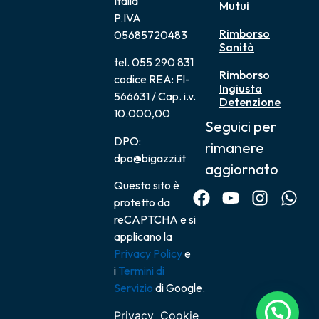
Italia
Mutui
P.IVA
Rimborso
05685720483
Sanità
tel. 055 290 831
Rimborso
codice REA: FI-
Ingiusta
566631 / Cap. i.v.
Detenzione
10.000,00
Seguici per
DPO:
rimanere
dpo@bigazzi.it
aggiornato
Questo sito è
protetto da
reCAPTCHA e si
applicano la
Privacy Policy
e
i
Termini di
Servizio
di Google.
Privacy
Cookie