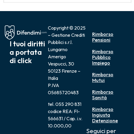
Copyright © 2025
Rimborso
– Gestione Crediti
Pensioni
I tuoi diritti
Pubblici s.r.l.
Lungarno
a portata
Rimborso
Amerigo
Pubblico
di click
Impiego
Vespucci, 30
50123 Firenze –
Rimborso
Italia
Mutui
P.IVA
Rimborso
05685720483
Sanità
tel. 055 290 831
Rimborso
codice REA: FI-
Ingiusta
566631 / Cap. i.v.
Detenzione
10.000,00
Seguici per