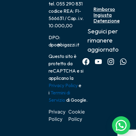
tel. 055 290 831
Rimborso
codice REA: FI-
Ingiusta
566631 / Cap. i.v.
Detenzione
10.000,00
Seguici per
DPO:
rimanere
dpo@bigazzi.it
aggiornato
Questo sito è
protetto da
reCAPTCHA e si
applicano la
Privacy Policy
e
i
Termini di
Servizio
di Google.
Privacy
Cookie
Policy
Policy