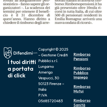
Copyright © 2025
Rimborso
– Gestione Crediti
Pensioni
I tuoi diritti
Pubblici s.r.l.
Lungarno
a portata
Rimborso
Amerigo
Pubblico
di click
Impiego
Vespucci, 30
50123 Firenze –
Rimborso
Italia
Mutui
P.IVA
Rimborso
05685720483
Sanità