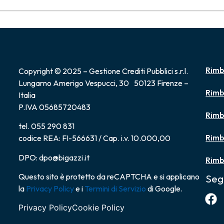
Rimb
Copyright © 2025 – Gestione Crediti Pubblici s.r.l.
Lungarno Amerigo Vespucci, 30 50123 Firenze –
Rimb
Italia
P.IVA 05685720483
Rimb
tel. 055 290 831
Rimb
codice REA: FI-566631 / Cap. i.v. 10.000,00
DPO: dpo@bigazzi.it
Rimb
Questo sito è protetto da reCAPTCHA e si applicano
Seg
la
Privacy Policy
e i
Termini di Servizio
di Google.
Privacy Policy
Cookie Policy