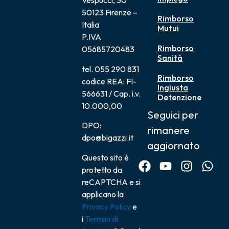
Vespucci, 30
50123 Firenze –
Rimborso
Italia
Mutui
P.IVA
Rimborso
05685720483
Sanità
tel. 055 290 831
Rimborso
codice REA: FI-
Ingiusta
566631 / Cap. i.v.
Detenzione
10.000,00
Seguici per
DPO:
rimanere
dpo@bigazzi.it
aggiornato
Questo sito è
protetto da
reCAPTCHA e si
applicano la
Privacy Policy
e
i
Termini di