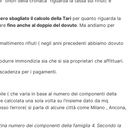
 “onori della cronaca” riguarda la tassa sui rifiuti: è
ro sbagliato il calcolo della Tari
per quanto riguarda la
are
fino anche al doppio del dovuto
. Ma andiamo per
e smaltimento rifiuti ( negli anni precedenti abbiamo dovuto
urre immondizia sia che si sia proprietari che affittuari.
 scadenza per i pagamenti.
ile ( che varia in base al numero dei componenti della
be calcolata una sola volta su l’insieme dato da mq
so l’errore( si parla di alcune città come Milano , Ancona,
tina numero dei componenti della famiglia 4. Secondo la