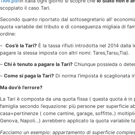
TARI.pdf
In Italia ogni giorno si scopre che
lo Stato non è am
scoppiato il caso Tari.
Secondo quanto riportato dal sottosegretario all’ economia
quota variabile del tributo e di conseguenza migliaia di fam
ordine:
–
Cos’è la Tari?
È la tassa rifiuti introdotta nel 2014 dalla
pagare la stessa imposta con altri nomi: Tares,Tarsu,Tia).
–
Chi è tenuto a pagare la Tari?
Chiunque possieda o deteng
–
Come si paga la Tari?
Di norma l’imposta è scaglionata 
Ma dov’è l’errore?
La Tari è composta da una quota fissa ( questa quota è in p
famiglia secondo l’equazione: più persone per superficie ab
casa+pertinenze ( come cantine, garage, soffitte..) moltipl
Genova, Napoli…) avrebbero applicato la quota variabile ta
Facciamo un esempio: appartamento di superficie complessi