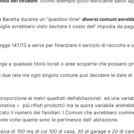
ico dei cittadini
. Ultimo esempio poco edificante salito agli
 Baretta durante un “
question time
”
diversi comuni avrebbe
iglie avrebbero visto lievitare il costo dell’ imposta da pag
 legge 147/13 e serve per finanziare il servizio di raccolta 
a a qualsiasi titolo locali o aree scoperte che possano prod
in due rate ma ogni singolo comune può decidere le date di
roporzione ai metri quadrati dell’abitazione) ed una variab
itativa = più rifiuti prodotti) ma la quota variabile andreb
icato il numero dei familiari. I Comuni che avrebbero commes
nte volte quante sono le pertinenze dell’ abitazione.
va di 150 mq di cui 100 di casa, 30 di garage e 20 di can