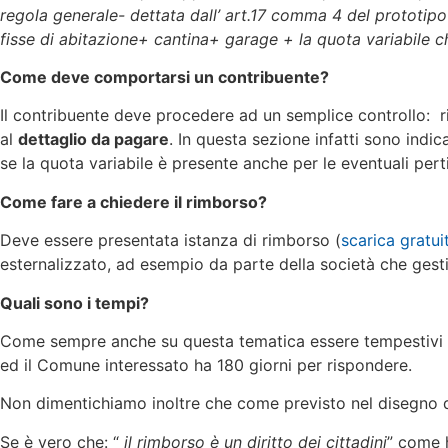
regola generale- dettata dall’ art.17 comma 4 del prototipo
fisse di abitazione+ cantina+ garage + la quota variabile 
Come deve comportarsi un contribuente?
Il contribuente deve procedere ad un semplice controllo: rip
al
dettaglio da pagare
. In questa sezione infatti sono indic
se la quota variabile è presente anche per le eventuali pert
Come fare a chiedere il rimborso?
Deve essere presentata istanza di rimborso (
scarica gratui
esternalizzato, ad esempio da parte della società che gestisc
Quali sono i tempi?
Come sempre anche su questa tematica essere tempestivi è i
ed il Comune interessato ha 180 giorni per rispondere.
Non dimentichiamo inoltre che come previsto nel disegno del
Se è vero che: “
il rimborso è un diritto dei cittadini
” come h