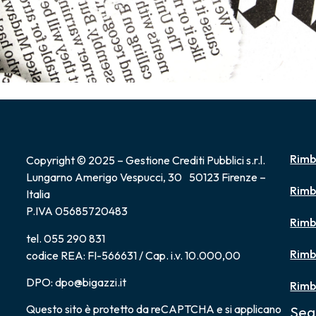
Rimb
Copyright © 2025 – Gestione Crediti Pubblici s.r.l.
Lungarno Amerigo Vespucci, 30 50123 Firenze –
Rimb
Italia
P.IVA 05685720483
Rimb
tel. 055 290 831
Rimb
codice REA: FI-566631 / Cap. i.v. 10.000,00
DPO: dpo@bigazzi.it
Rimb
Questo sito è protetto da reCAPTCHA e si applicano
Seg