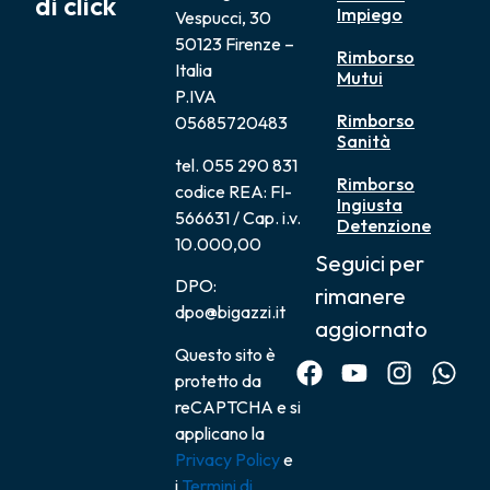
di click
Impiego
Vespucci, 30
50123 Firenze –
Rimborso
Italia
Mutui
P.IVA
Rimborso
05685720483
Sanità
tel. 055 290 831
Rimborso
codice REA: FI-
Ingiusta
566631 / Cap. i.v.
Detenzione
10.000,00
Seguici per
DPO:
rimanere
dpo@bigazzi.it
aggiornato
Questo sito è
protetto da
reCAPTCHA e si
applicano la
Privacy Policy
e
i
Termini di