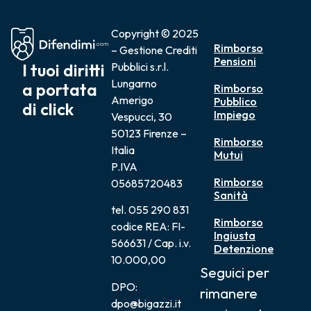
Copyright © 2025
Rimborso
– Gestione Crediti
Pensioni
I tuoi diritti
Pubblici s.r.l.
Lungarno
a portata
Rimborso
Amerigo
Pubblico
di click
Impiego
Vespucci, 30
50123 Firenze –
Rimborso
Italia
Mutui
P.IVA
Rimborso
05685720483
Sanità
tel. 055 290 831
Rimborso
codice REA: FI-
Ingiusta
566631 / Cap. i.v.
Detenzione
10.000,00
Seguici per
DPO:
rimanere
dpo@bigazzi.it