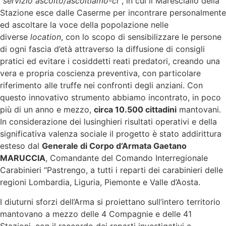
“
servizio ascolto/ascoltiamo-ci”
, in cui il Maresciallo della
Stazione esce dalle Caserme per incontrare personalmente
ed ascoltare la voce della popolazione nelle
diverse
location
, con lo scopo di sensibilizzare le persone
di ogni fascia d’età attraverso la diffusione di consigli
pratici ed evitare i cosiddetti reati predatori, creando una
vera e propria coscienza preventiva, con particolare
riferimento alle truffe nei confronti degli anziani. Con
questo innovativo strumento abbiamo incontrato, in poco
più di un anno e mezzo,
circa 10.500 cittadini
mantovani.
In considerazione dei lusinghieri risultati operativi e della
significativa valenza sociale il progetto è stato addirittura
esteso dal
Generale di Corpo d’Armata Gaetano
MARUCCIA
, Comandante del Comando Interregionale
Carabinieri “Pastrengo, a tutti i reparti dei carabinieri delle
regioni Lombardia, Liguria, Piemonte e Valle d’Aosta.
I diuturni sforzi dell’Arma si proiettano sull’intero territorio
mantovano a mezzo delle 4 Compagnie e delle 41
Stazioni, con il raccordo dei reparti investigativi e