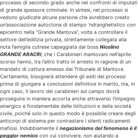
processo di secondo grado anche nei confronti di imputati
di grande spessore criminale. In sintesi, nel processo si
vedono giudicate alcune persone che avrebbero creato
un’associazione autoctona di stampo
‘ndranghetistico
con
epicentro nella “Grande Mantova”, volta a controllare il
settore dell’edilizia privata, strettamente collegata alla
nota famiglia cutrese capeggiata dal boss
Nicolino
GRANDE ARACRI
, che i Carabinieri mantovani nell’aprile
scorso hanno, tra l’altro tratto in arresto in ragione di un
mandato di cattura emesso dal Tribunale di Mantova.
Certamente, bisognerà attendere gli esiti dei processi
prima di giungere a conclusioni definitive in merito, ma, in
ogni caso, il lavoro dei carabinieri sul campo dovrà
proseguire in maniera accorta anche attraverso l’impegno
sinergico e fondamentale delle Istituzioni e della società
civile, poiché solo in questo modo è possibile creare degli
anticorpi di sistema per contrastare i silenti radicamenti
mafiosi. Indubbiamente il
negazionismo del fenomeno è il
peggior nemico
con cui convivere, non aiutando a