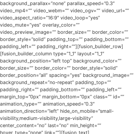
background_parallax=”none” parallax_speed=”0.3″
video_mp4=”” video_webm=”” video_ogv=”” video_url=””
video_aspect_ratio=”16:9″ video_loop=”yes”
video_mute=”yes” overlay_color=””
video_preview_image=”” border_size=”” border_color=””
border_style=”solid” padding_top=”” padding_bottom=””
padding_left=”” padding_right=””][fusion_builder_row]
[fusion_builder_column type=”1_1″ layout=”1_1″
background_position=”left top” background_color=””
border_size=”” border_color=”” border_style=”solid”
border_position=”all” spacing=”yes” background_image=””
background_repeat=”no-repeat” padding_top=””
padding_right=”” padding_bottom=”” padding_left=””
margin_top=”0px” margin_bottom=”0px” class=”” id=””
animation_type=”” animation_speed=”0.3″
animation_direction=”left” hide_on_mobile=”small-
visibility,medium-visibility,large-visibility”
center_content=”no” last=”no” min_height=””
hover_type=”none” link=””][fusion_text]