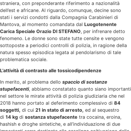
straniera, con preponderante riferimento a nazionalità
dell’est e africane. Al riguardo, comunque, decine sono
stati i servizi condotti dalla Compagnia Carabinieri di
Mantova, al momento comandata dal
Luogotenente
Carica Speciale Orazio DI STEFANO
, per infrenare detto
fenomeno. Le donne sono state tutte censite e vengono
sottoposte a periodici controlli di polizia, in ragione della
natura spesso episodica legata al pendolarismo di tale
problematica sociale.
L’attività di contrasto alle tossicodipendenze
In merito, al problema dello
spaccio di sostanze
stupefacenti
, abbiamo constatato quanto siano importanti
nel settore le mirate attività di polizia giudiziaria che nel
2018 hanno portato al deferimento complessivo di
84
soggetti,
di cui
21 in stato di arresto,
ed al sequestro
di
14 kg
di
sostanza stupefacente
tra cocaina, eroina,
hashish e droghe sintetiche, e all’individuazione di due
importanti serre destinate alla casalinga coltivazione delle