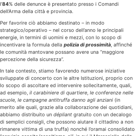
l’
84
% delle denunce è presentato presso i Comandi
dell’Arma della città e provincia.
Per favorire ciò abbiamo destinato – in modo
strategico/operativo – nel corso dell’anno le principali
energie, in termini di uomini e mezzi, con lo scopo di
incentivare la formula della
polizia di prossimità
, affinché
le comunità mantovane possano avere una “maggiore
percezione della sicurezza”.
In tale contesto, stiamo favorendo numerose iniziative
sviluppate di concerto con le altre Istituzioni, proprio con
lo scopo di ascoltare ed intervenire sollecitamente, quali,
ad esempio,
il carabiniere di quartiere
,
le
conferenze nelle
scuole,
le
campagne antitruff
a danno
agli anziani
(in
merito alle quali, grazie alla collaborazione dei quotidiani,
abbiamo distribuito un
dépliant
gratuito con un decalogo
di semplici consigli, che possono aiutare il cittadino a non
rimanere vittima di una truffa) nonché l’oramai consolidato