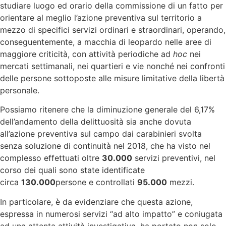
studiare luogo ed orario della commissione di un fatto per
orientare al meglio l’azione preventiva sul territorio a
mezzo di specifici servizi ordinari e straordinari, operando,
conseguentemente, a macchia di leopardo nelle aree di
maggiore criticità, con attività periodiche ad
hoc
nei
mercati settimanali, nei quartieri e vie nonché nei confronti
delle persone sottoposte alle misure limitative della libertà
personale.
Possiamo ritenere che la diminuzione generale del 6,17%
dell’andamento della delittuosità sia anche dovuta
all’azione preventiva sul campo dai carabinieri svolta
senza soluzione di continuità nel 2018, che ha visto nel
complesso effettuati oltre
30.000
servizi preventivi, nel
corso dei quali sono state identificate
circa
130.000
persone e controllati
95.000
mezzi.
In particolare, è da evidenziare che questa azione,
espressa in numerosi servizi “ad alto impatto” e coniugata
ad una attenta attività investigativa, ha portato non solo