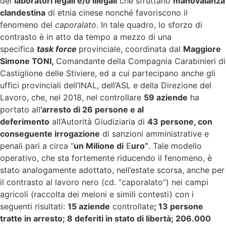
dei
laboratori legali e/o illegali
che sfruttano
manovalanza
clandestina
di etnia cinese nonché favoriscono il
fenomeno del
caporalato
. In tale quadro, lo sforzo di
contrasto è in atto da tempo a mezzo di una
specifica
task force
provinciale, coordinata dal
Maggiore
Simone TONI,
Comandante della Compagnia Carabinieri di
Castiglione delle Stiviere, ed a cui partecipano anche gli
uffici provinciali dell’INAL, dell’ASL e della Direzione del
Lavoro, che, nel 2018, nel controllare
59 aziende
ha
portato all
’arresto di 26 persone e al
deferimento
all’Autorità Giudiziaria di
43 persone, con
conseguente irrogazione
di sanzioni amministrative e
penali pari a circa “
un Milione di
E
uro”
. Tale modello
operativo, che sta fortemente riducendo il fenomeno, è
stato analogamente adottato, nell’estate scorsa, anche per
il contrasto al lavoro nero (cd. “caporalato”) nei campi
agricoli (raccolta dei meloni e simili contesti) con i
seguenti risultati:
15 aziende
controllate
; 13 persone
tratte in arresto; 8 deferiti in stato di libertà; 206.000