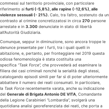
commessi sul territorio provinciale, con particolare
riferimento ai
furti (-5,8%), alle rapine (-12,6%), alle
violenze sessuali (- 21%).
Calo, tra l’altro, sostenuto da un
contrasto al crimine concretizzatosi in circa
270
persone
arrestate e in
3.300
denunciate in stato di libertà
all’Autorità Giudiziaria.
Comunque, seppur in diminuzione, sono ancora troppe le
denunce presentate per i furti, tra i quali quelli in
abitazione, e, pertanto, per fronteggiare nel 2019 questa
odiosa fenomenologia è stata costituita una
specifica
“Task Force”,
che provvederà ad esaminare la
filiera dei casi criminali nonché la serialità degli stessi,
catalogando episodi simili per far sì di poter ulteriormente
abbattere il numero dei reati consumati. In particolare,
la
Task Force
recentemente varata, anche su indicazione
del
Generale di Brigata Antonio DE VITA
, Comandante
della Legione Carabinieri “Lombardia”, svolgerà una
quotidiana analisi georeferenziata dei reati, che porta a