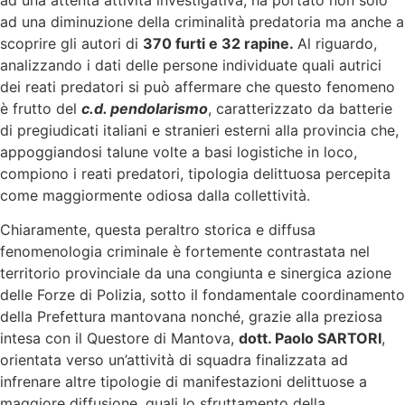
ad una diminuzione della criminalità predatoria ma anche a
scoprire gli autori di
370 furti e 32 rapine.
Al riguardo,
analizzando i dati delle persone individuate quali autrici
dei reati predatori si può affermare che questo fenomeno
è frutto del
c.d. pendolarismo
, caratterizzato da batterie
di pregiudicati italiani e stranieri esterni alla provincia che,
appoggiandosi talune volte a basi logistiche in loco,
compiono i reati predatori, tipologia delittuosa percepita
come maggiormente odiosa dalla collettività.
Chiaramente, questa peraltro storica e diffusa
fenomenologia criminale è fortemente contrastata nel
territorio provinciale da una congiunta e sinergica azione
delle Forze di Polizia, sotto il fondamentale coordinamento
della Prefettura mantovana nonché, grazie alla preziosa
intesa con il Questore di Mantova,
dott. Paolo SARTORI
,
orientata verso un’attività di squadra finalizzata ad
infrenare altre tipologie di manifestazioni delittuose a
maggiore diffusione, quali lo sfruttamento della