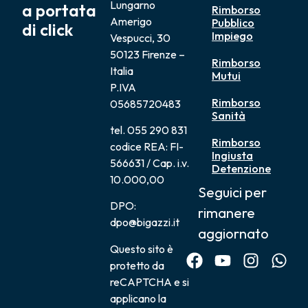
Lungarno
a portata
Rimborso
Amerigo
Pubblico
di click
Impiego
Vespucci, 30
50123 Firenze –
Rimborso
Italia
Mutui
P.IVA
Rimborso
05685720483
Sanità
tel. 055 290 831
Rimborso
codice REA: FI-
Ingiusta
566631 / Cap. i.v.
Detenzione
10.000,00
Seguici per
DPO:
rimanere
dpo@bigazzi.it
aggiornato
Questo sito è
protetto da
reCAPTCHA e si
applicano la