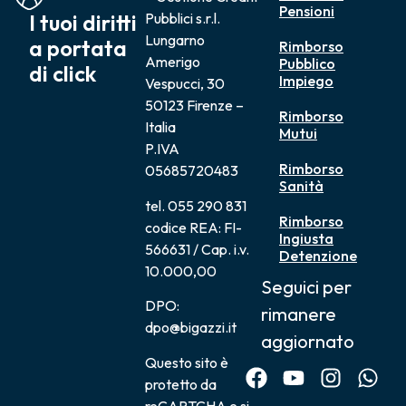
Pensioni
I tuoi diritti
Pubblici s.r.l.
Lungarno
a portata
Rimborso
Amerigo
Pubblico
di click
Impiego
Vespucci, 30
50123 Firenze –
Rimborso
Italia
Mutui
P.IVA
Rimborso
05685720483
Sanità
tel. 055 290 831
Rimborso
codice REA: FI-
Ingiusta
566631 / Cap. i.v.
Detenzione
10.000,00
Seguici per
DPO:
rimanere
dpo@bigazzi.it
aggiornato
Questo sito è
protetto da
reCAPTCHA e si