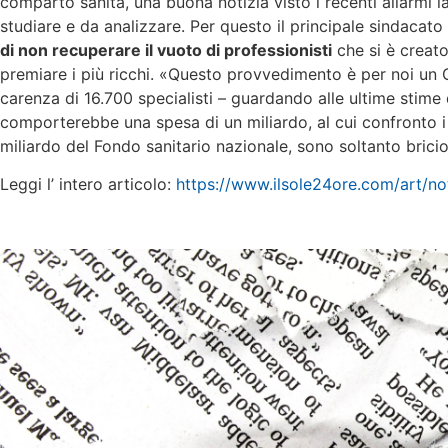
comparto sanità, una buona notizia visto i recenti allarmi 
studiare e da analizzare. Per questo il principale sindacato 
di non recuperare il vuoto di professionisti
che si è creato
premiare i più ricchi. «Questo provvedimento è per noi un 
carenza di 16.700 specialisti – guardando alle ultime stime
comporterebbe una spesa di un miliardo, al cui confronto i 
miliardo del Fondo sanitario nazionale, sono soltanto bricio
Leggi l’ intero articolo:
https://www.ilsole24ore.com/art/n