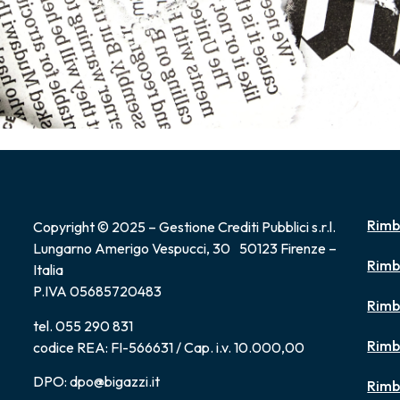
Rimb
Copyright © 2025 – Gestione Crediti Pubblici s.r.l.
Lungarno Amerigo Vespucci, 30 50123 Firenze –
Rimb
Italia
P.IVA 05685720483
Rimb
tel. 055 290 831
Rimb
codice REA: FI-566631 / Cap. i.v. 10.000,00
DPO: dpo@bigazzi.it
Rimb