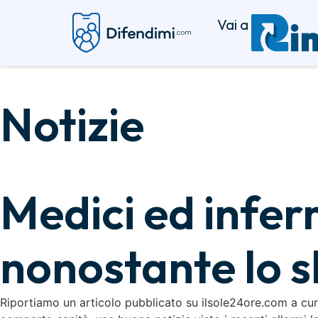
Vai a
Notizie
Medici ed infer
nonostante lo s
Riportiamo un articolo pubblicato su ilsole24ore.com a cura