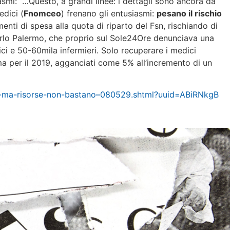
smi: “…Questo, a grandi linee: i dettagli sono ancora da
edici (
Fnomceo
) frenano gli entusiasmi:
pesano il rischio
enti di spesa alla quota di riparto del Fsn, rischiando di
arlo Palermo, che proprio sul Sole24Ore denunciava una
ci e 50-60mila infermieri. Solo recuperare i medici
ma per il 2019, agganciati come 5% all’incremento di un
ate-ma-risorse-non-bastano–080529.shtml?uuid=ABiRNkgB