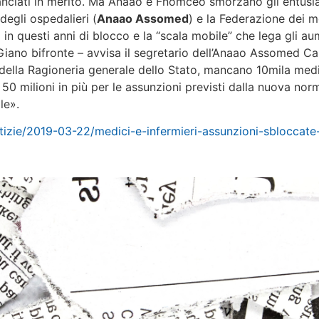
lanciati in merito. Ma Anaao e Fnomceo smorzano gli entusia
degli ospedalieri (
Anaao Assomed
) e la Federazione dei m
 in questi anni di blocco e la “scala mobile” che lega gli aum
Giano bifronte – avvisa il segretario dell’Anaao Assomed C
 della Ragioneria generale dello Stato, mancano 10mila medi
50 milioni in più per le assunzioni previsti dalla nuova nor
le».
otizie/2019-03-22/medici-e-infermieri-assunzioni-sblocc