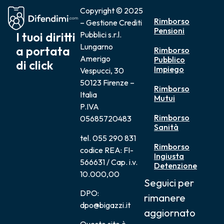
Copyright © 2025
Rimborso
– Gestione Crediti
Pensioni
I tuoi diritti
Pubblici s.r.l.
Lungarno
a portata
Rimborso
Amerigo
Pubblico
di click
Impiego
Vespucci, 30
50123 Firenze –
Rimborso
Italia
Mutui
P.IVA
Rimborso
05685720483
Sanità
tel. 055 290 831
Rimborso
codice REA: FI-
Ingiusta
566631 / Cap. i.v.
Detenzione
10.000,00
Seguici per
DPO:
rimanere
dpo@bigazzi.it
aggiornato