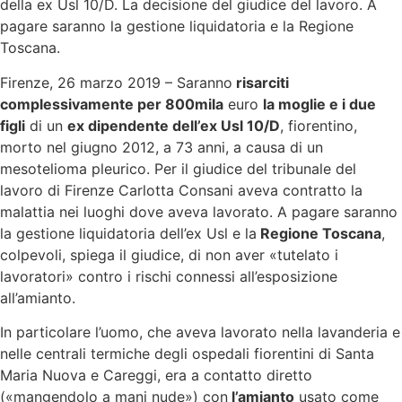
della ex Usl 10/D. La decisione del giudice del lavoro. A
pagare saranno la gestione liquidatoria e la Regione
Toscana.
Firenze, 26 marzo 2019 – Saranno
risarciti
complessivamente per 800mila
euro
la moglie e i due
figli
di un
ex dipendente dell’ex Usl 10/D
, fiorentino,
morto nel giugno 2012, a 73 anni, a causa di un
mesotelioma pleurico. Per il giudice del tribunale del
lavoro di Firenze Carlotta Consani aveva contratto la
malattia nei luoghi dove aveva lavorato. A pagare saranno
la gestione liquidatoria dell’ex Usl e la
Regione Toscana
,
colpevoli, spiega il giudice, di non aver «tutelato i
lavoratori» contro i rischi connessi all’esposizione
all’amianto.
In particolare l’uomo, che aveva lavorato nella lavanderia e
nelle centrali termiche degli ospedali fiorentini di Santa
Maria Nuova e Careggi, era a contatto diretto
(«mangendolo a mani nude») con
l’amianto
usato come