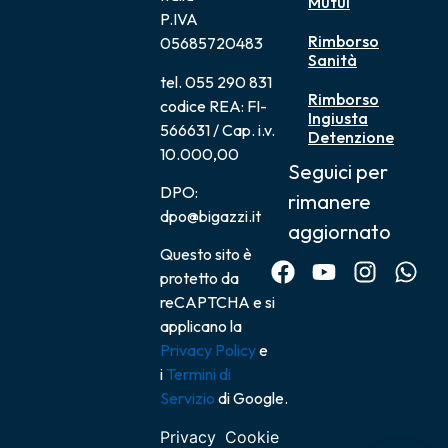
Mutui
P.IVA
Rimborso
05685720483
Sanità
tel. 055 290 831
Rimborso
codice REA: FI-
Ingiusta
566631 / Cap. i.v.
Detenzione
10.000,00
Seguici per
DPO:
rimanere
dpo@bigazzi.it
aggiornato
Questo sito è
protetto da
reCAPTCHA e si
applicano la
Privacy Policy
e
i
Termini di
Servizio
di Google.
Privacy
Cookie