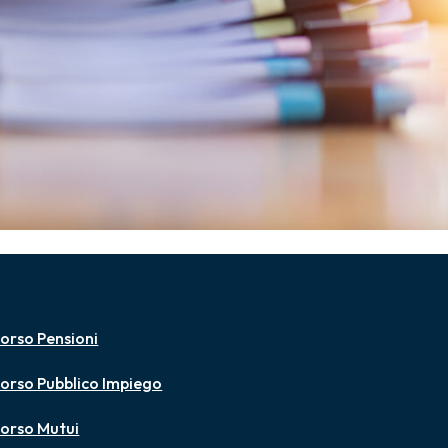
orso Pensioni
orso Pubblico Impiego
orso Mutui