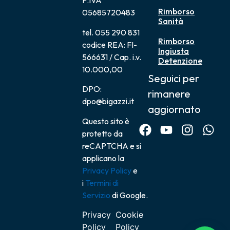
P.IVA
Rimborso
05685720483
Sanità
tel. 055 290 831
Rimborso
codice REA: FI-
Ingiusta
566631 / Cap. i.v.
Detenzione
10.000,00
Seguici per
DPO:
rimanere
dpo@bigazzi.it
aggiornato
Questo sito è
protetto da
reCAPTCHA e si
applicano la
Privacy Policy
e
i
Termini di
Servizio
di Google.
Privacy
Cookie
Policy
Policy