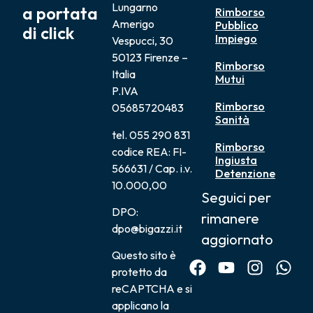
Lungarno
a portata
Rimborso
Amerigo
Pubblico
di click
Impiego
Vespucci, 30
50123 Firenze –
Rimborso
Italia
Mutui
P.IVA
Rimborso
05685720483
Sanità
tel. 055 290 831
Rimborso
codice REA: FI-
Ingiusta
566631 / Cap. i.v.
Detenzione
10.000,00
Seguici per
DPO:
rimanere
dpo@bigazzi.it
aggiornato
Questo sito è
protetto da
reCAPTCHA e si
applicano la