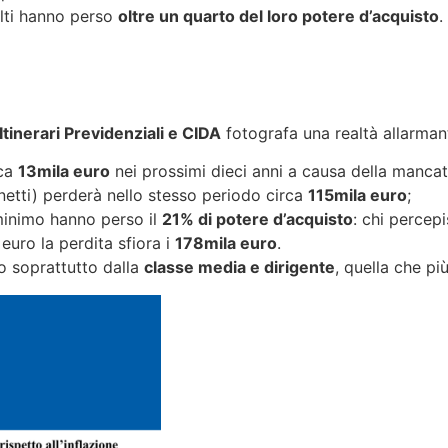
alti hanno perso
oltre un quarto del loro potere d’acquisto
.
Itinerari Previdenziali e CIDA
fotografa una realtà allarman
rca
13mila euro
nei prossimi dieci anni a causa della mancat
netti) perderà nello stesso periodo circa
115mila euro
;
l minimo hanno perso il
21% di potere d’acquisto
: chi percep
euro la perdita sfiora i
178mila euro
.
o soprattutto dalla
classe media e dirigente
, quella che più