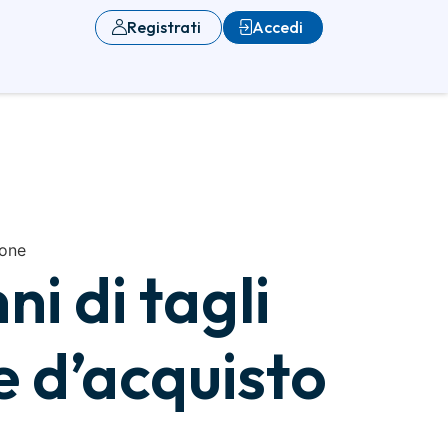
Registrati
Accedi
ione
i di tagli
e d’acquisto