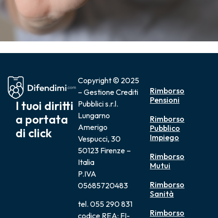
Copyright © 2025
Rimborso
– Gestione Crediti
Pensioni
I tuoi diritti
Pubblici s.r.l.
Lungarno
a portata
Rimborso
Amerigo
Pubblico
di click
Impiego
Vespucci, 30
50123 Firenze –
Rimborso
Italia
Mutui
P.IVA
Rimborso
05685720483
Sanità
tel. 055 290 831
Rimborso
codice REA: FI-