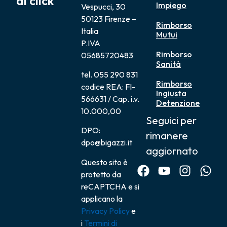
di click
Impiego
Vespucci, 30
50123 Firenze –
Rimborso
Italia
Mutui
P.IVA
Rimborso
05685720483
Sanità
tel. 055 290 831
Rimborso
codice REA: FI-
Ingiusta
566631 / Cap. i.v.
Detenzione
10.000,00
Seguici per
DPO:
rimanere
dpo@bigazzi.it
aggiornato
Questo sito è
protetto da
reCAPTCHA e si
applicano la
Privacy Policy
e
i
Termini di