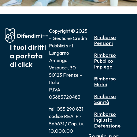
Copyright © 2025
Rimborso
– Gestione Crediti
Pensioni
I tuoi diritti
Pubblici s.r.l.
Lungarno
a portata
Rimborso
Amerigo
Pubblico
di click
Impiego
Vespucci, 30
50123 Firenze –
Rimborso
Italia
Mutui
P.IVA
Rimborso
05685720483
Sanità
tel. 055 290 831
Rimborso
codice REA: FI-
Ingiusta
566631 / Cap. i.v.
Detenzione
10.000,00
Seguici per