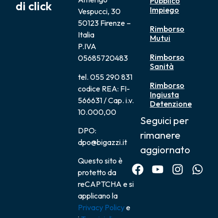
Pubblico
di click
Impiego
Vespucci, 30
50123 Firenze –
Rimborso
Italia
Mutui
P.IVA
Rimborso
05685720483
Sanità
tel. 055 290 831
Rimborso
codice REA: FI-
Ingiusta
566631 / Cap. i.v.
Detenzione
10.000,00
Seguici per
DPO:
rimanere
dpo@bigazzi.it
aggiornato
Questo sito è
protetto da
reCAPTCHA e si
applicano la
Privacy Policy
e