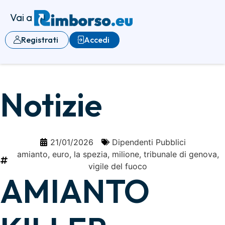
Vai a
Registrati
Accedi
Notizie
21/01/2026
Dipendenti Pubblici
amianto
,
euro
,
la spezia
,
milione
,
tribunale di genova
,
vigile del fuoco
AMIANTO