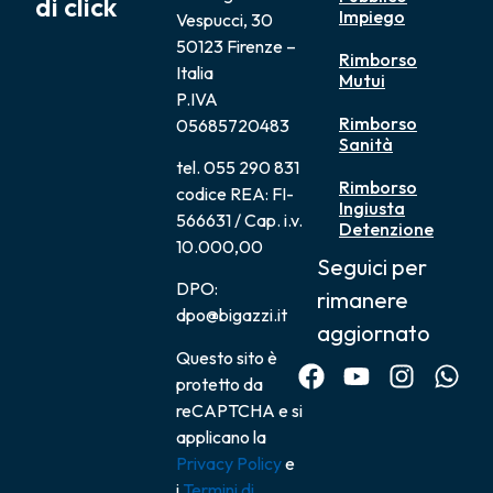
di click
Impiego
Vespucci, 30
50123 Firenze –
Rimborso
Italia
Mutui
P.IVA
Rimborso
05685720483
Sanità
tel. 055 290 831
Rimborso
codice REA: FI-
Ingiusta
566631 / Cap. i.v.
Detenzione
10.000,00
Seguici per
DPO:
rimanere
dpo@bigazzi.it
aggiornato
Questo sito è
protetto da
reCAPTCHA e si
applicano la
Privacy Policy
e
i
Termini di