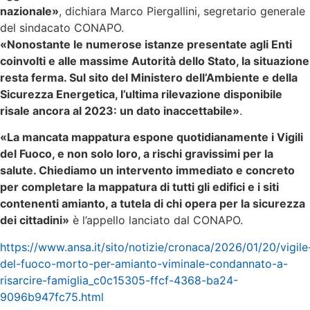
nazionale»
, dichiara Marco Piergallini, segretario generale
del sindacato CONAPO.
«Nonostante le numerose istanze presentate agli Enti
coinvolti e alle massime Autorità dello Stato, la situazione
resta ferma. Sul sito del Ministero dell’Ambiente e della
Sicurezza Energetica, l’ultima rilevazione disponibile
risale ancora al 2023: un dato inaccettabile»
.
«La mancata mappatura espone quotidianamente i Vigili
del Fuoco, e non solo loro, a rischi gravissimi per la
salute. Chiediamo un intervento immediato e concreto
per completare la mappatura di tutti gli edifici e i siti
contenenti amianto, a tutela di chi opera per la sicurezza
dei cittadini»
è l’appello lanciato dal CONAPO.
https://www.ansa.it/sito/notizie/cronaca/2026/01/20/vigile
del-fuoco-morto-per-amianto-viminale-condannato-a-
risarcire-famiglia_c0c15305-ffcf-4368-ba24-
9096b947fc75.html