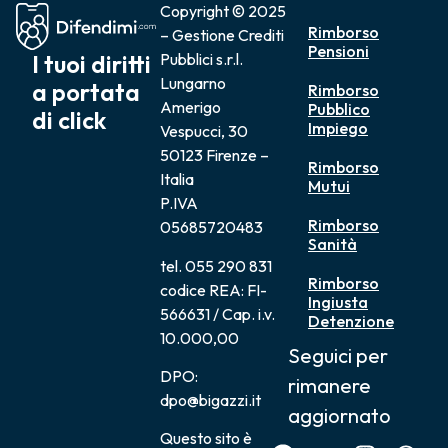
Copyright © 2025
Rimborso
– Gestione Crediti
Pensioni
I tuoi diritti
Pubblici s.r.l.
Lungarno
a portata
Rimborso
Amerigo
Pubblico
di click
Impiego
Vespucci, 30
50123 Firenze –
Rimborso
Italia
Mutui
P.IVA
Rimborso
05685720483
Sanità
tel. 055 290 831
Rimborso
codice REA: FI-
Ingiusta
566631 / Cap. i.v.
Detenzione
10.000,00
Seguici per
DPO:
rimanere
dpo@bigazzi.it
aggiornato
Questo sito è