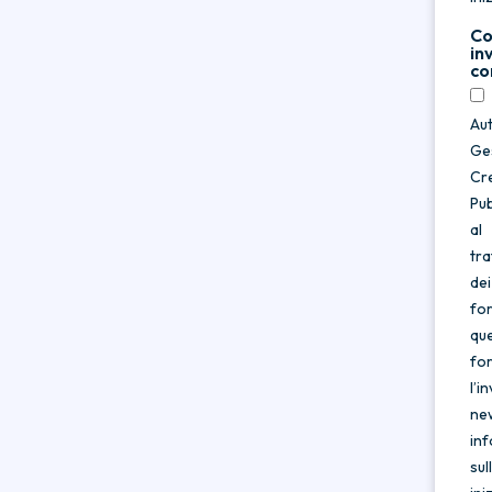
Co
in
co
Au
Ge
Cre
Pub
al
tr
dei
for
qu
fo
l’in
ne
in
sul