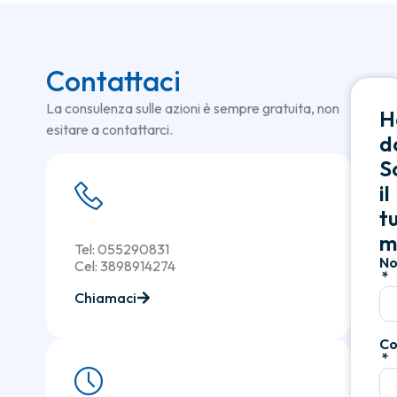
Contattaci
La consulenza sulle azioni è sempre gratuita, non
H
esitare a contattarci.
d
Sc
il
t
m
Tel: 055290831
N
Cel: 3898914274
Chiamaci
C