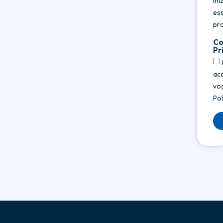
ini
es
pr
Co
Pr
acc
vos
Pol