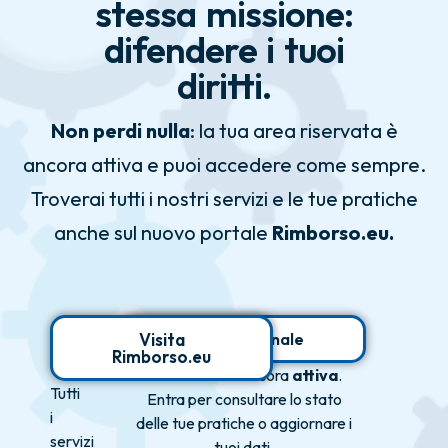
stessa missione:
difendere i tuoi
diritti.
Non perdi nulla
: la tua area riservata è
ancora attiva e puoi accedere come sempre.
Troverai tutti i nostri servizi e le tue pratiche
anche sul nuovo portale
Rimborso.eu.
Visita
Area personale
Rimborso.eu
La tua area è ancora
attiva
.
Tutti
Entra per consultare lo stato
i
delle tue pratiche o aggiornare i
servizi
tuoi dati.