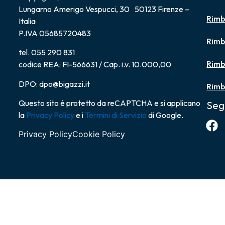
Lungarno Amerigo Vespucci, 30 50123 Firenze –
Rimb
Italia
P.IVA 05685720483
Rimb
tel. 055 290 831
Rimb
codice REA: FI-566631 / Cap. i.v. 10.000,00
DPO: dpo@bigazzi.it
Rimb
Questo sito è protetto da reCAPTCHA e si applicano
Seg
la
Privacy Policy
e i
Termini di Servizio
di Google.
Privacy Policy
Cookie Policy