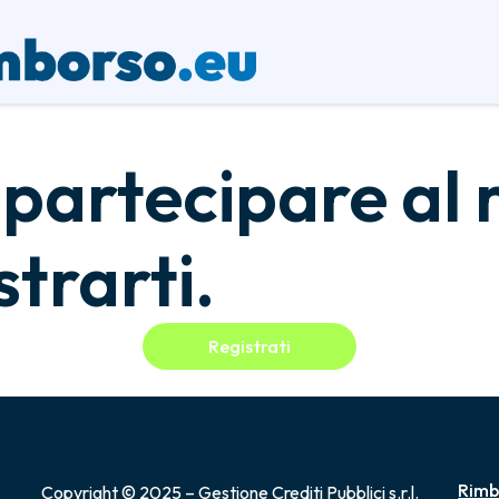
 partecipare al 
trarti.
Registrati
Rimb
Copyright © 2025 – Gestione Crediti Pubblici s.r.l.