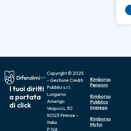
Copyright © 2025
Rimborso
– Gestione Crediti
Pensioni
I tuoi diritti
Pubblici s.r.l.
Lungarno
a portata
Rimborso
Amerigo
Pubblico
di click
Impiego
Vespucci, 30
50123 Firenze –
Rimborso
Italia
Mutui
P.IVA