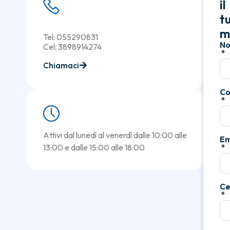
il
t
m
Tel: 055290831
N
Cel: 3898914274
Chiamaci
C
Attivi dal lunedì al venerdì dalle 10:00 alle
Em
13:00 e dalle 15:00 alle 18:00
Ce