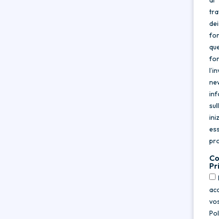
al
tr
dei
for
qu
fo
l’in
ne
in
sul
ini
es
pr
Co
Pr
acc
vos
Pol