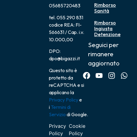
Rimborso
05685720483
Sanità
tel. 055 290 831
Rimborso
codice REA: FI-
Ingiusta
566631 / Cap. i.v.
Detenzione
10.000,00
Seguici per
DPO:
rimanere
dpo@bigazzi.it
aggiornato
Questo sito è
protetto da
reCAPTCHA e si
applicano la
Privacy Policy
e
i
Termini di
Servizio
di Google.
Privacy
Cookie
Policy
Policy