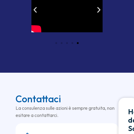
Contattaci
La consulenza sulle azioni è sempre gratuita, non
H
esitare a contattarci.
d
Sc