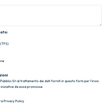
sato:
 (TFS)
one
zioni
ubblici Srl al trattamento dei dati forniti in questo form per l’invio
e iniziative da essa promosse.
ra Privacy Policy