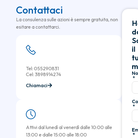
Contattaci
La consulenza sulle azioni è sempre gratuita, non
H
esitare a contattarci.
d
Sc
il
t
m
Tel: 055290831
N
Cel: 3898914274
Chiamaci
C
Attivi dal lunedì al venerdì dalle 10:00 alle
Em
13:00 e dalle 15:00 alle 18:00