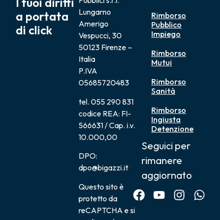
I tuoi diritti
Pubblici s.r.l.
Lungarno
a portata
Rimborso
Amerigo
Pubblico
di click
Impiego
Vespucci, 30
50123 Firenze –
Rimborso
Italia
Mutui
P.IVA
Rimborso
05685720483
Sanità
tel. 055 290 831
Rimborso
codice REA: FI-
Ingiusta
566631 / Cap. i.v.
Detenzione
10.000,00
Seguici per
DPO:
rimanere
dpo@bigazzi.it
aggiornato
Questo sito è
protetto da
reCAPTCHA e si