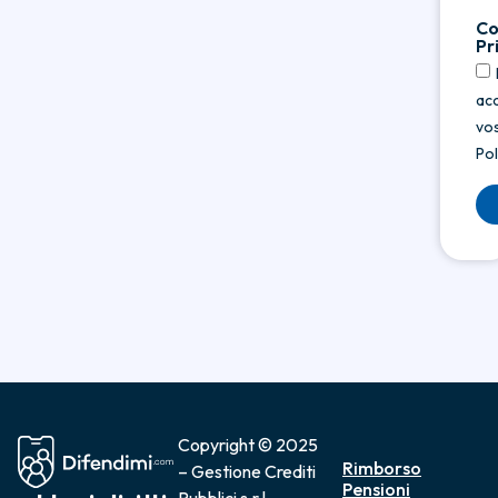
Co
Pr
acc
vos
Pol
Copyright © 2025
Rimborso
– Gestione Crediti
Pensioni