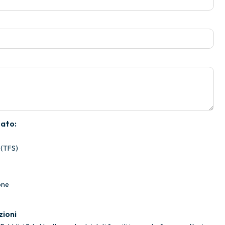
sato:
 (TFS)
one
zioni