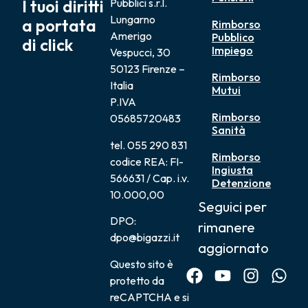
I tuoi diritti
Pubblici s.r.l.
Lungarno
a portata
Rimborso
Amerigo
Pubblico
di click
Impiego
Vespucci, 30
50123 Firenze –
Rimborso
Italia
Mutui
P.IVA
Rimborso
05685720483
Sanità
tel. 055 290 831
Rimborso
codice REA: FI-
Ingiusta
566631 / Cap. i.v.
Detenzione
10.000,00
Seguici per
DPO:
rimanere
dpo@bigazzi.it
aggiornato
Questo sito è
protetto da
reCAPTCHA e si