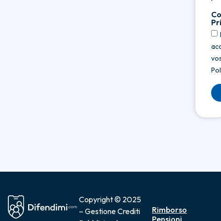
Co
Pr
acc
vos
Pol
Copyright © 2025
Rimborso
– Gestione Crediti
Pensioni