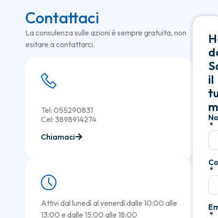
Contattaci
La consulenza sulle azioni è sempre gratuita, non
H
esitare a contattarci.
d
Sc
il
t
m
Tel: 055290831
N
Cel: 3898914274
Chiamaci
C
Attivi dal lunedì al venerdì dalle 10:00 alle
Em
13:00 e dalle 15:00 alle 18:00