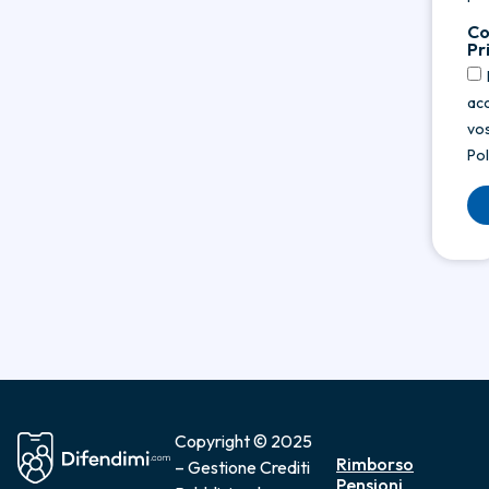
Co
Pr
acc
vos
Pol
Copyright © 2025
Rimborso
– Gestione Crediti
Pensioni