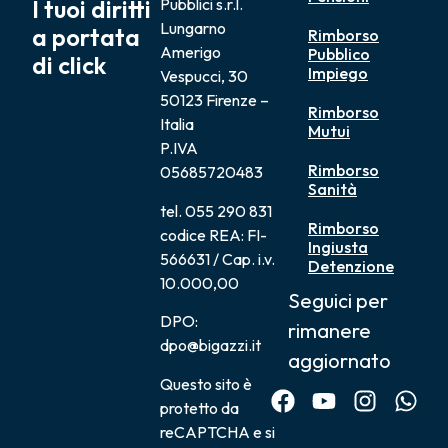
I tuoi diritti
Pubblici s.r.l.
Lungarno
a portata
Rimborso
Amerigo
Pubblico
di click
Impiego
Vespucci, 30
50123 Firenze –
Rimborso
Italia
Mutui
P.IVA
Rimborso
05685720483
Sanità
tel. 055 290 831
Rimborso
codice REA: FI-
Ingiusta
566631 / Cap. i.v.
Detenzione
10.000,00
Seguici per
DPO:
rimanere
dpo@bigazzi.it
aggiornato
Questo sito è
protetto da
reCAPTCHA e si