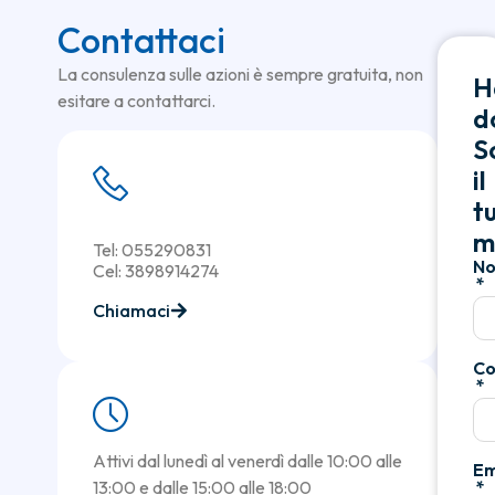
Contattaci
La consulenza sulle azioni è sempre gratuita, non
H
esitare a contattarci.
d
Sc
il
t
m
Tel: 055290831
N
Cel: 3898914274
Chiamaci
C
Attivi dal lunedì al venerdì dalle 10:00 alle
Em
13:00 e dalle 15:00 alle 18:00