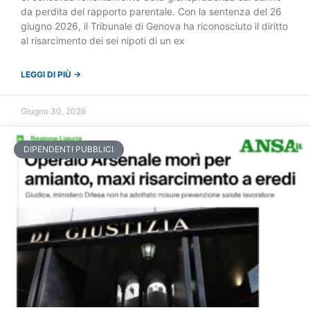
da perdita del rapporto parentale. Con la sentenza del 26
giugno 2026, il Tribunale di Genova ha riconosciuto il diritto
al risarcimento dei sei nipoti di un ex
LEGGI DI PIÙ →
Giugno 30, 2026
DIPENDENTI PUBBLICI