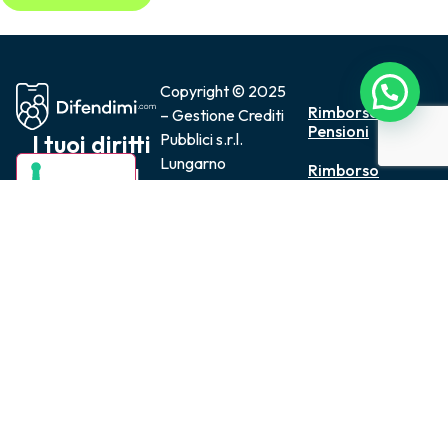
Copyright © 2025
Rimborso
– Gestione Crediti
Pensioni
I tuoi diritti
Pubblici s.r.l.
Lungarno
a portata
Rimborso
Amerigo
Pubblico
di click
Impiego
Vespucci, 30
50123 Firenze –
Rimborso
Italia
Mutui
P.IVA
Rimborso
05685720483
Sanità
tel. 055 290 831
Rimborso
codice REA: FI-
Ingiusta
566631 / Cap. i.v.
Detenzione
10.000,00
Seguici per