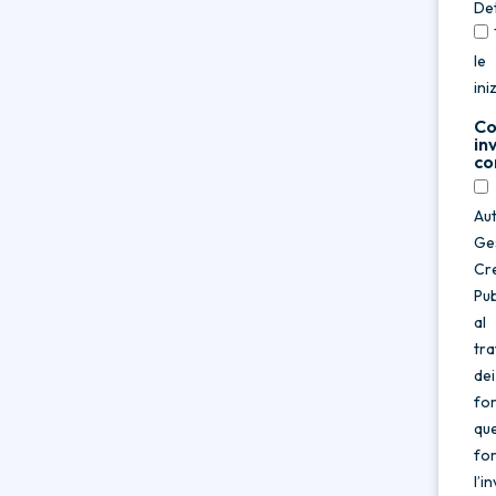
De
le
ini
Co
in
co
Au
Ge
Cre
Pub
al
tr
dei
for
qu
fo
l’in