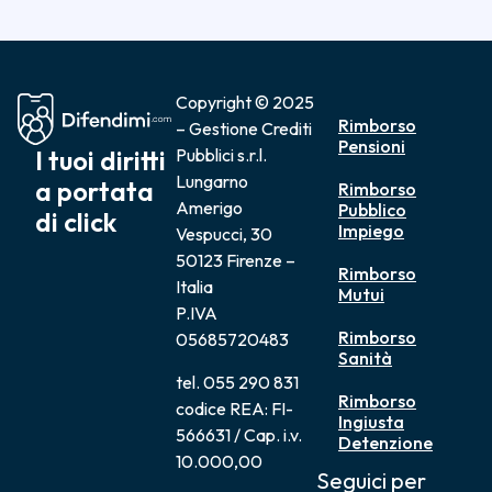
Copyright © 2025
Rimborso
– Gestione Crediti
Pensioni
I tuoi diritti
Pubblici s.r.l.
Lungarno
a portata
Rimborso
Amerigo
Pubblico
di click
Impiego
Vespucci, 30
50123 Firenze –
Rimborso
Italia
Mutui
P.IVA
Rimborso
05685720483
Sanità
tel. 055 290 831
Rimborso
codice REA: FI-
Ingiusta
566631 / Cap. i.v.
Detenzione
10.000,00
Seguici per