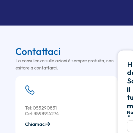
Contattaci
La consulenza sulle azioni è sempre gratuita, non
H
esitare a contattarci.
d
Sc
il
t
m
Tel: 055290831
N
Cel: 3898914274
Chiamaci