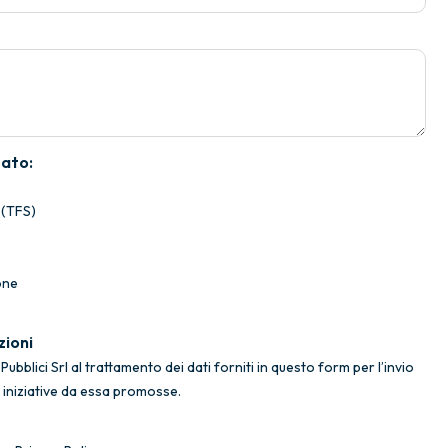
sato:
 (TFS)
one
zioni
ubblici Srl al trattamento dei dati forniti in questo form per l’invio
e iniziative da essa promosse.